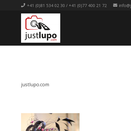
+41 (0)81 534 02 30 / +41 (0)77 400 21 72
info@
justlupo.com