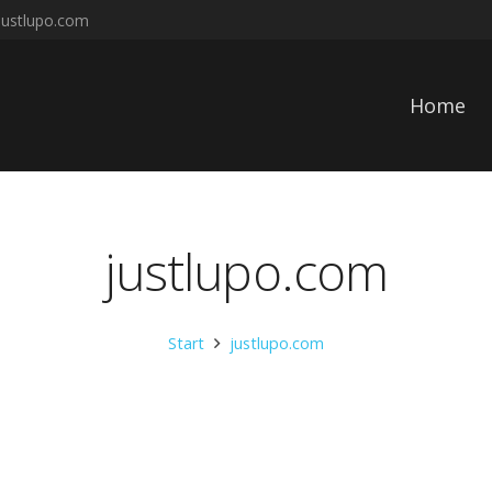
justlupo.com
Home
justlupo.com
Start
justlupo.com