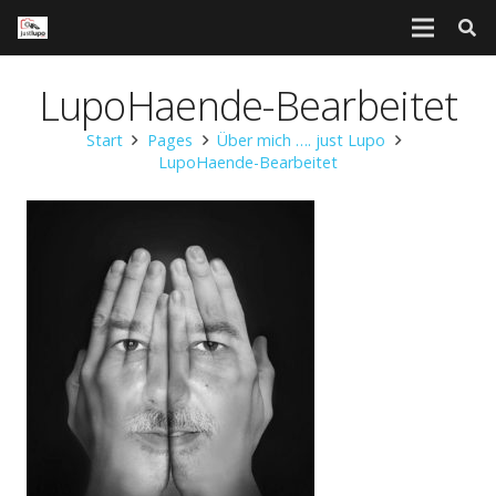
LupoHaende-Bearbeitet
Start
Pages
Über mich …. just Lupo
LupoHaende-Bearbeitet