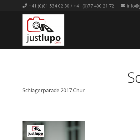
+41 (0)81 534 02 30 / +41 (0)77 400 21 72
info@
S
Schlagerparade 2017 Chur